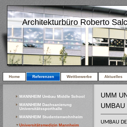
Architekturbüro Roberto Sal
Home
Referenzen
Wettbewerbe
Aktuelles
UMM UN
MANNHEIM Umbau Middle School
UMBAU
MANNHEIM Dachsanierung 
Universitätssporthalle
MANNHEIM Studentenwohnheim
UMBAU DE
Universitätsmedizin Mannheim