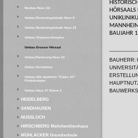
HISTORISC
Neubau Haus 111
HÖRSAALS 
UNIKLINIK
Umbau Bestandsgebäude Haus 8
MANNHEIM
Umbau Bestandsgebäude Haus 22
BAUJAHR 1
Umbau Tridomus-Komplex
Umbau Grosser Hörsaal
Umbau/Sanierung Haus 24
BAUHERR: 
UNIVERSIT
Umbau Kernlabore
ERSTELLUNG
Umbau Alte Apotheke "Cubex 41" 
Pilotinkubator
HAUPTNUTZ
BAUWERKSK
Umbau Haus 37 Ebene 3
HEIDELBERG
SANDHAUSEN
NUSSLOCH
HIRSCHBERG Mehrfamilienhaus
MÜHLACKER Grundschule